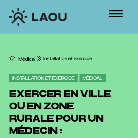
Passer
au
Tog
contenu
Nav
ÉVÉNEMENTS
CONNEXION
Installation et exercice
Médical
INSTALLATION ET EXERCICE
,
MÉDICAL
EXERCER EN VILLE
OU EN ZONE
RURALE POUR UN
MÉDECIN :