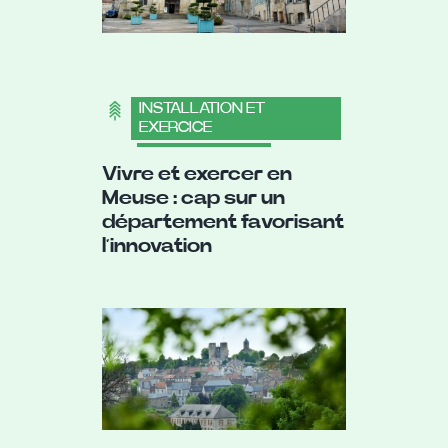
INSTALLATION ET
EXERCICE
,
VIVRE EN MEUSE
,
Vivre et exercer en
MÉDICAL
,
Meuse : cap sur un
DÉCOUVRIR LES VILLES
département favorisant
l’innovation