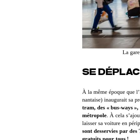
La gare
SE DÉPLAC
À la même époque que l’
nantaise) inaugurait sa 
tram, des « bus-ways », 
métropole
. À cela s’ajou
laisser sa voiture en pér
sont desservies par de
gratuits pour tous !