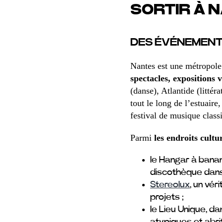
SORTIR À 
DES ÉVÉNEMENTS
Nantes est une métropole
spectacles, expositions 
(danse), Atlantide (litté
tout le long de l’estuair
festival de musique class
Parmi
les endroits cult
le Hangar à banane
discothèque dans
Stereolux
, un vér
projets ;
le Lieu Unique, da
atypiques et abri