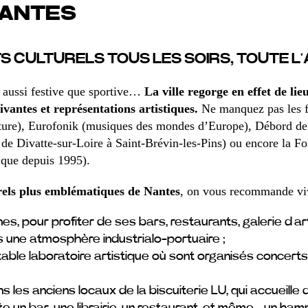
NANTES
 CULTURELS TOUS LES SOIRS, TOUTE L
 aussi festive que sportive…
La ville regorge en effet de li
vivantes et représentations artistiques.
Ne manquez pas les fe
rature), Eurofonik (musiques des mondes d’Europe), Débord de 
e, de Divatte-sur-Loire à Saint-Brévin-les-Pins) ou encore la F
ique depuis 1995).
urels plus emblématiques de Nantes
, on vous recommande vi
s, pour profiter de ses bars, restaurants, galerie d’art
 une atmosphère industrialo-portuaire ;
itable laboratoire artistique où sont organisés concerts
ns les anciens locaux de la biscuiterie LU, qui accueill
te un bar, une librairie, un restaurant, et même… un ha