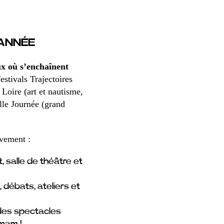
’ANNÉE
eux où s’enchaînent
stivals Trajectoires
Loire (art et nautisme,
olle Journée (grand
vement :
, salle de théâtre et
, débats, ateliers et
e des spectacles
mmam !