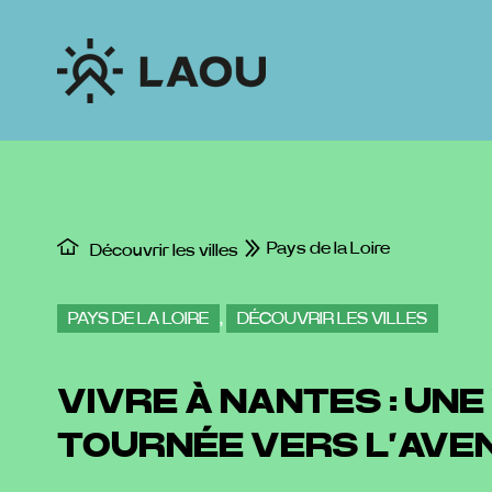
Passer
au
contenu
Pays de la Loire
Découvrir les villes
PAYS DE LA LOIRE
,
DÉCOUVRIR LES VILLES
VIVRE À NANTES : UNE
TOURNÉE VERS L’AVE