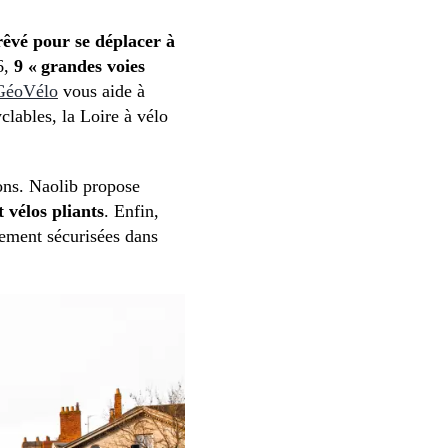
 rêvé pour se déplacer à
6,
9 « grandes voies
 GéoVélo
vous aide à
yclables, la Loire à vélo
ons. Naolib propose
 vélos pliants
. Enfin,
ement sécurisées dans