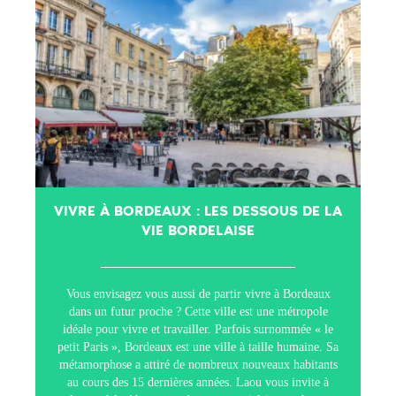
VIVRE À BORDEAUX : LES DESSOUS DE LA
VIE BORDELAISE
Vous envisagez vous aussi de partir vivre à Bordeaux
dans un futur proche ? Cette ville est une métropole
idéale pour vivre et travailler. Parfois surnommée « le
petit Paris », Bordeaux est une ville à taille humaine. Sa
métamorphose a attiré de nombreux nouveaux habitants
au cours des 15 dernières années. Laou vous invite à