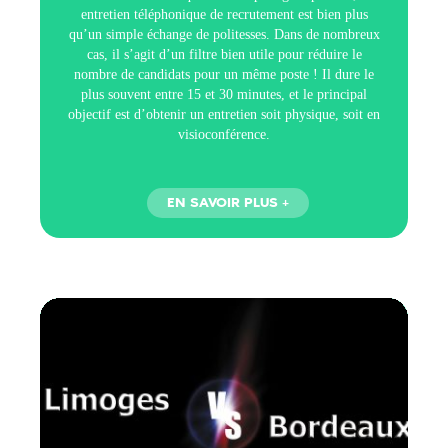
entretien téléphonique de recrutement est bien plus
qu’un simple échange de politesses. Dans de nombreux
cas, il s’agit d’un filtre bien utile pour réduire le
nombre de candidats pour un même poste ! Il dure le
plus souvent entre 15 et 30 minutes, et le principal
objectif est d’obtenir un entretien soit physique, soit en
visioconférence.