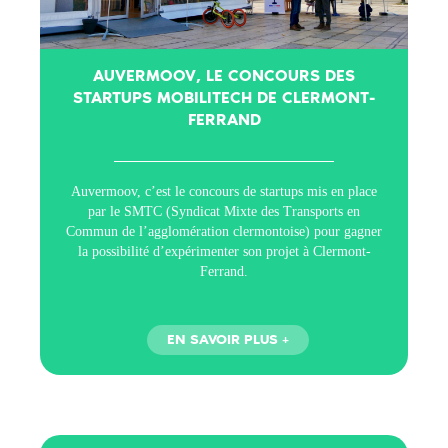
AUVERMOOV, LE CONCOURS DES
STARTUPS MOBILITECH DE CLERMONT-
FERRAND
Auvermoov, c’est le concours de startups mis en place
par le SMTC (Syndicat Mixte des Transports en
Commun de l’agglomération clermontoise) pour gagner
la possibilité d’expérimenter son projet à Clermont-
Ferrand.