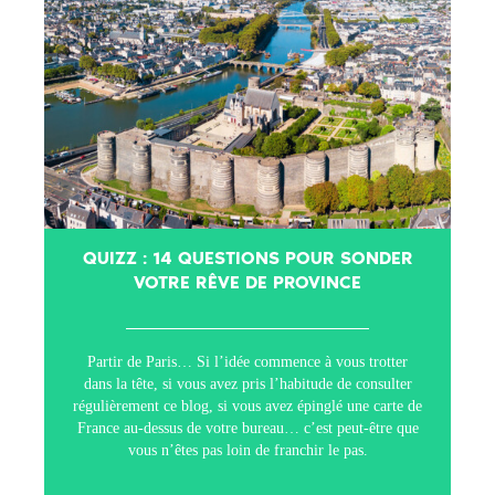
QUIZZ : 14 QUESTIONS POUR SONDER
VOTRE RÊVE DE PROVINCE
Partir de Paris… Si l’idée commence à vous trotter
dans la tête, si vous avez pris l’habitude de consulter
régulièrement ce blog, si vous avez épinglé une carte de
France au-dessus de votre bureau… c’est peut-être que
vous n’êtes pas loin de franchir le pas.