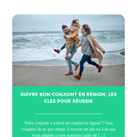
SUIVRE SON CONJOINT EN RÉGION, LES
CLÉS POUR RÉUSSIR
Votre conjoint a trouvé un emploi en région ? Vous
craignez de ne pas réussir à trouver un job ou à ne pas
vous adapter à vore nouveau cadre de
[...]