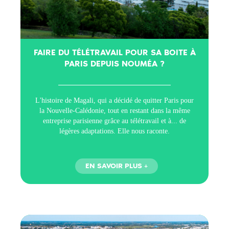
FAIRE DU TÉLÉTRAVAIL POUR SA BOITE À
PARIS DEPUIS NOUMÉA ?
L'histoire de Magali, qui a décidé de quitter Paris pour
la Nouvelle-Calédonie, tout en restant dans la même
entreprise parisienne grâce au télétravail et à... de
légères adaptations. Elle nous raconte.