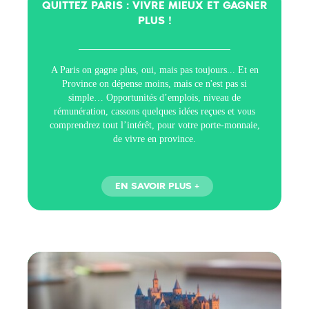
QUITTEZ PARIS : VIVRE MIEUX ET GAGNER
PLUS !
A Paris on gagne plus, oui, mais pas toujours... Et en
Province on dépense moins, mais ce n'est pas si
simple… Opportunités d’emplois, niveau de
rémunération, cassons quelques idées reçues et vous
comprendrez tout l’intérêt, pour votre porte-monnaie,
de vivre en province.