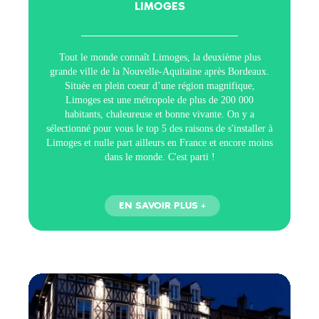
LIMOGES
Tout le monde connaît Limoges, la deuxième plus
grande ville de la Nouvelle-Aquitaine après Bordeaux.
Située en plein coeur d’une région magnifique,
Limoges est une métropole de plus de 200 000
habitants, chaleureuse et bonne vivante. On y a
sélectionné pour vous le top 5 des raisons de s'installer à
Limoges et nulle part ailleurs en France et encore moins
dans le monde. C'est parti !