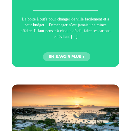
La boite à out's pour changer de ville facilement et à
petit budget... Déménager n’est jamais une mince
affaire. Il faut penser à chaque détail, faire ses cartons
en évitant
[...]