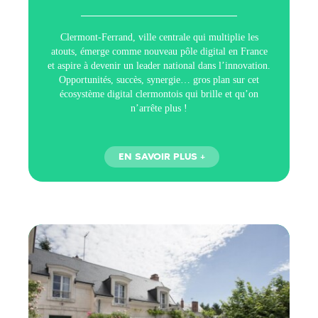
Clermont-Ferrand, ville centrale qui multiplie les
atouts, émerge comme nouveau pôle digital en France
et aspire à devenir un leader national dans l’innovation.
Opportunités, succès, synergie… gros plan sur cet
écosystème digital clermontois qui brille et qu’on
n’arrête plus !