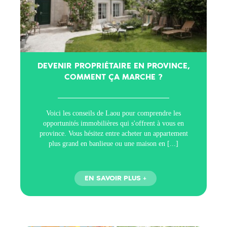
DEVENIR PROPRIÉTAIRE EN PROVINCE,
COMMENT ÇA MARCHE ?
Voici les conseils de Laou pour comprendre les
opportunités immobilières qui s'offrent à vous en
province. Vous hésitez entre acheter un appartement
plus grand en banlieue ou une maison en
[...]