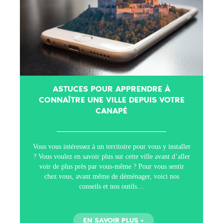
ASTUCES POUR APPRENDRE À
CONNAÎTRE UNE VILLE DEPUIS VOTRE
CANAPÉ
Vous vous intéressez à un territoire pour vous y installer
? Vous voulez en savoir plus sur cette ville avant d’aller
voir de plus près par vous-même ? Pour vous sentir
chez vous, avant même de déménager, voici nos
conseils et nos outils…