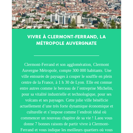
VIVRE À CLERMONT-FERRAND, LA
MÉTROPOLE AUVERGNATE
Clermont-Ferrand et son agglomération, Clermont
Auvergne Métropole, compte 300 000 habitants. Une
ville entourée de paysages à couper le souffle en plein
centre de la France, à 1 h 30 de Lyon. Elle est connue
entre autres comme le berceau de l’entreprise Michelin,
pour sa vitalité industrielle et technologique, pour ses
volcans et ses paysages. Cette jolie ville bénéficie
actuellement d’une très forte dynamique économique et
culturelle et s’impose comme l’endroit idéal où
commencer un nouveau chapitre de sa vie ! Laou vous
donne 7 bonnes raisons de partir vivre à Clermont-
Ferrand et vous indique les meilleurs quartiers où vous