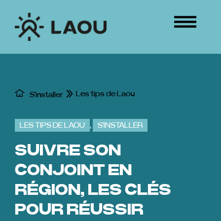
Passer
au
Tog
contenu
Nav
ÉVÉNEMENTS
CONNEXION
Les tips de Laou
S'installer
LES TIPS DE LAOU
,
S'INSTALLER
SUIVRE SON
CONJOINT EN
RÉGION, LES CLÉS
POUR RÉUSSIR