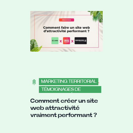
MARKETING TERRITORIAL
,
TÉMOIGNAGES DE
COLLECTIVITÉS
Comment créer un site
,
COLLECTIVITÉS
web attractivité
vraiment performant ?