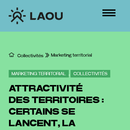
Passer
au
Tog
contenu
Nav
ÉVÉNEMENTS
CONNEXION
Marketing territorial
Collectivités
MARKETING TERRITORIAL
,
COLLECTIVITÉS
ATTRACTIVITÉ
DES TERRITOIRES :
CERTAINS SE
LANCENT, LA