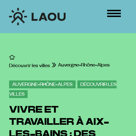
Passer
au
Tog
contenu
Nav
ÉVÉNEMENTS
CONNEXION
Auvergne-Rhône-Alpes
Découvrir les villes
AUVERGNE-RHÔNE-ALPES
,
DÉCOUVRIR LES
VILLES
VIVRE ET
TRAVAILLER À AIX-
LES-BAINS : DES