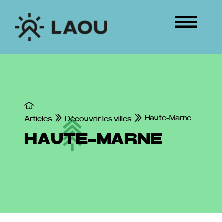
Passer
au
Tog
contenu
Nav
ÉVÉNEMENTS
CONNEXION
Haute-Marne
Articles
Découvrir les villes
HAUTE-MARNE