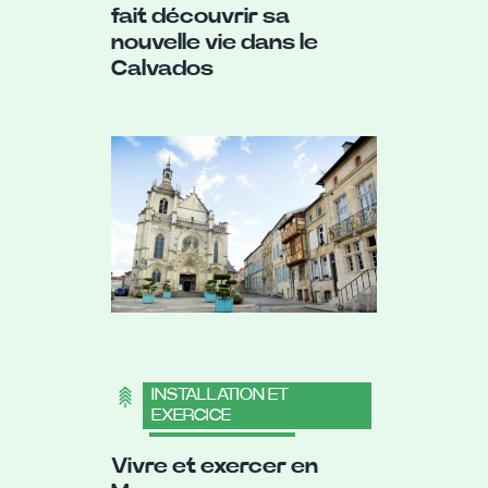
fait découvrir sa
nouvelle vie dans le
Calvados
INSTALLATION ET
EXERCICE
,
VIVRE EN MEUSE
,
Vivre et exercer en
MÉDICAL
,