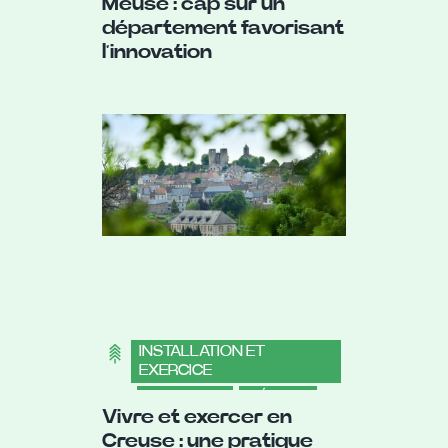
Meuse : cap sur un
DÉCOUVRIR LES VILLES
département favorisant
l’innovation
INSTALLATION ET
EXERCICE
,
LA CREUSE
,
MÉDICAL
Vivre et exercer en
Creuse : une pratique