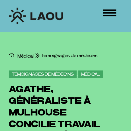
Passer
au
Tog
contenu
Nav
ÉVÉNEMENTS
CONNEXION
Témoignages de médecins
Médical
TÉMOIGNAGES DE MÉDECINS
,
MÉDICAL
AGATHE,
GÉNÉRALISTE À
MULHOUSE
CONCILIE TRAVAIL