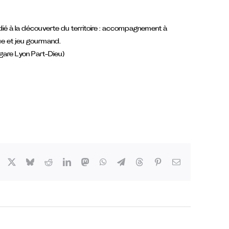
édié à la découverte du territoire : accompagnement à
nue et jeu gourmand.
 gare Lyon Part-Dieu)
Facebook
X
Bluesky
Reddit
LinkedIn
Mastodon
WhatsApp
Telegram
Threads
Pinterest
Email