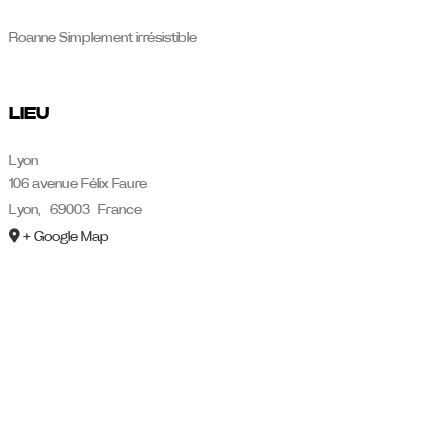
Roanne Simplement irrésistible
LIEU
Lyon
106 avenue Félix Faure
Lyon
,
69003
France
+ Google Map