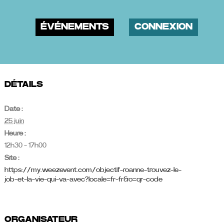
ÉVÉNEMENTS
CONNEXION
DÉTAILS
Date :
25 juin
Heure :
12h30 - 17h00
Site :
https://my.weezevent.com/objectif-roanne-trouvez-le-
job-et-la-vie-qui-va-avec?locale=fr-fr&o=qr-code
ORGANISATEUR