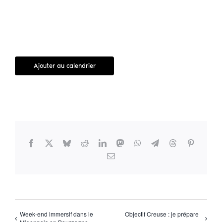
Ajouter au calendrier
Facebook
X
Bluesky
Reddit
LinkedIn
Mastodon
WhatsApp
Telegram
Threads
Pinterest
Email
Week-end immersif dans le
Objectif Creuse : je prépare