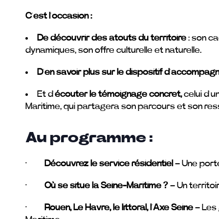
C’est l’occasion :
De découvrir des atouts du territoire
: son ca
dynamiques, son offre culturelle et naturelle.
D’en savoir plus sur le dispositif d’accompa
Et d’
écouter le témoignage concret,
celui d’
Maritime, qui partagera son parcours et son ress
Au programme :
·
Découvrez le service résidentiel
– Une porte
·
Où se situe la Seine-Maritime ?
– Un territo
·
Rouen, Le Havre, le littoral, l’Axe Seine
– Les 