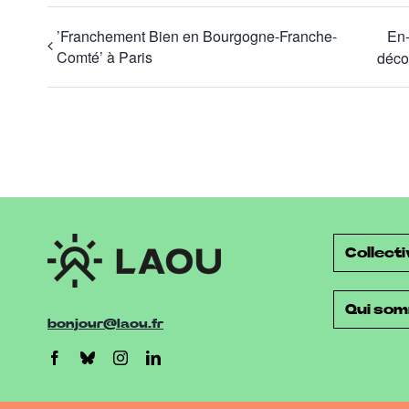
’Franchement Bien en Bourgogne-Franche-
En-
Comté’ à Paris
décou
Collecti
Qui so
bonjour@laou.fr