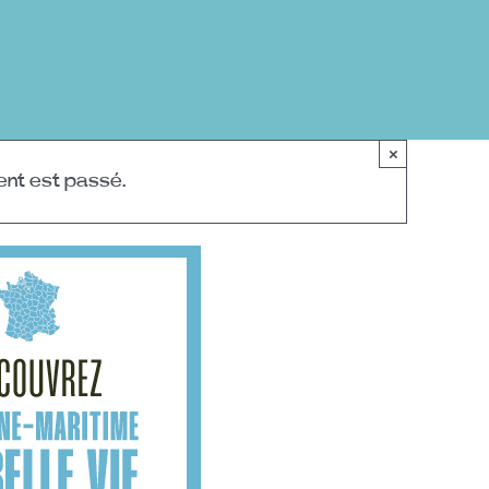
×
nt est passé.