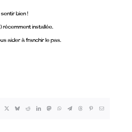
sentir bien !
) récemment installée.
us aider à franchir le pas.
Facebook
X
Bluesky
Reddit
LinkedIn
Mastodon
WhatsApp
Telegram
Threads
Pinterest
Email