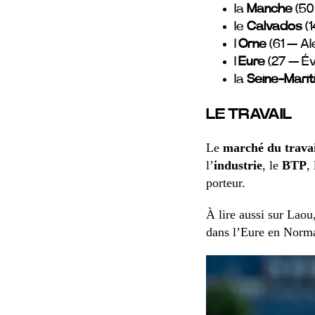
la
Manche
(50
le
Calvados
(1
l’
Orne
(61 — Al
l’
Eure
(27 — Év
la
Seine-Mari
LE TRAVAIL
Le
marché du travai
l’
industrie
, le
BTP
,
porteur.
À lire aussi sur Laou
dans l’Eure en Norm