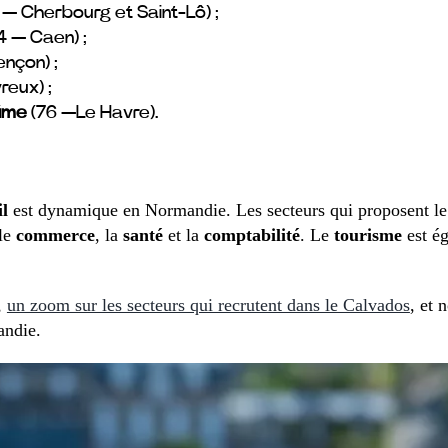
 — Cherbourg et Saint-Lô) ;
4 — Caen) ;
ençon) ;
reux) ;
time
(76 —Le Havre).
l
est dynamique en Normandie. Les secteurs qui proposent le 
 le
commerce
, la
santé
et la
comptabilité
. Le
tourisme
est ég
,
un zoom sur les secteurs qui recrutent dans le Calvados
, et 
andie.