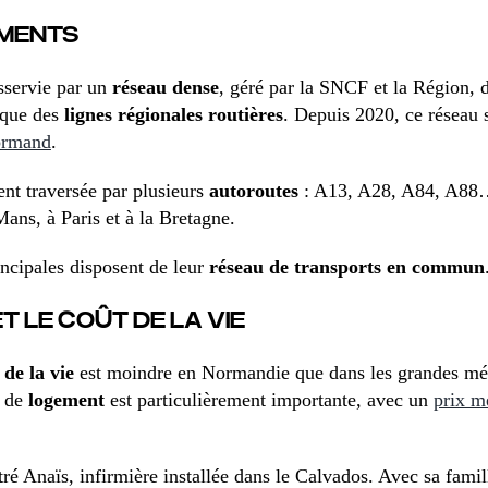
EMENTS
sservie par un
réseau dense
, géré par la SNCF et la Région, 
i que des
lignes régionales routières
. Depuis 2020, ce résea
normand
.
nt traversée par plusieurs
autoroutes
: A13, A28, A84, A88… 
Mans, à Paris et à la Bretagne.
rincipales disposent de leur
réseau de transports en commun
ET LE COÛT DE LA VIE
 de la vie
est moindre en Normandie que dans les grandes mé
e de
logement
est particulièrement importante, avec un
prix m
ré Anaïs, infirmière installée dans le Calvados. Avec sa famill