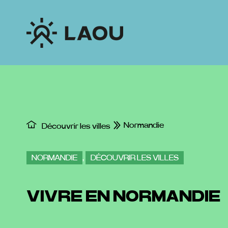
Passer
au
contenu
Normandie
Découvrir les villes
NORMANDIE
,
DÉCOUVRIR LES VILLES
VIVRE EN NORMANDIE