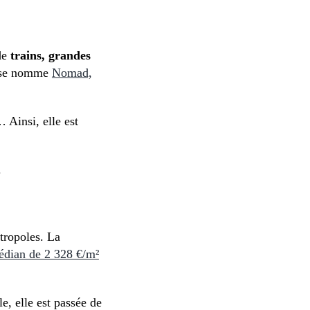
de
trains, grandes
u se nomme
Nomad,
Ainsi, elle est
.
tropoles. La
édian de 2 328 €/m²
e, elle est passée de