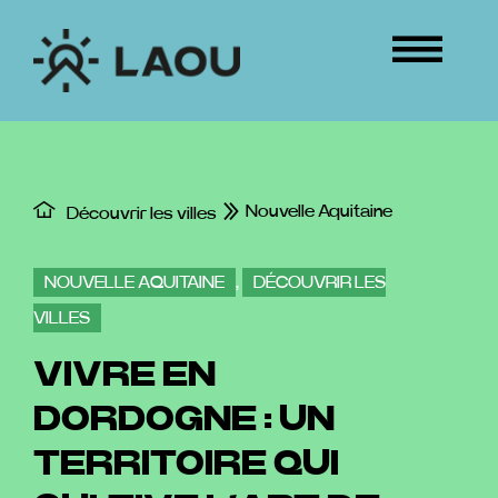
Passer
au
Tog
contenu
Nav
ÉVÉNEMENTS
CONNEXION
Nouvelle Aquitaine
Découvrir les villes
NOUVELLE AQUITAINE
,
DÉCOUVRIR LES
VILLES
VIVRE EN
DORDOGNE : UN
TERRITOIRE QUI