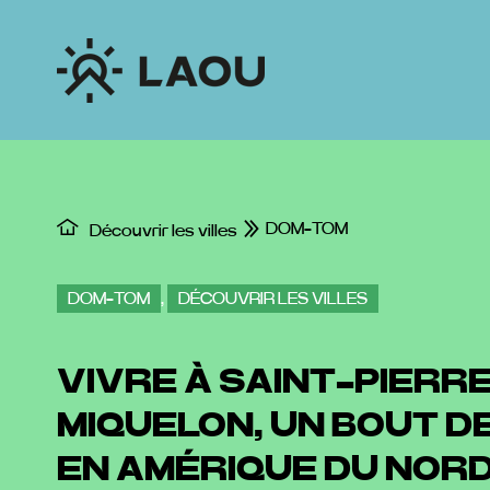
Passer
au
contenu
DOM-TOM
Découvrir les villes
DOM-TOM
,
DÉCOUVRIR LES VILLES
VIVRE À SAINT-PIERR
MIQUELON, UN BOUT D
EN AMÉRIQUE DU NOR