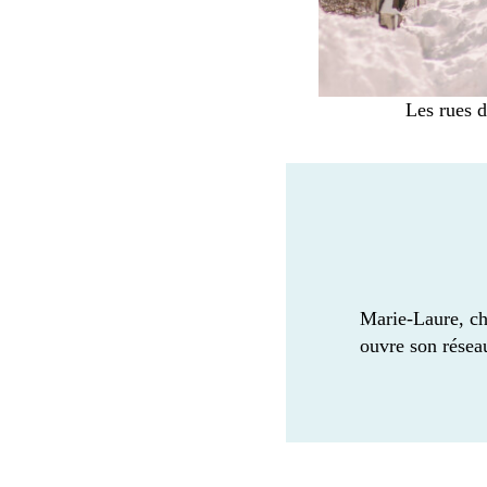
Les rues d
Marie-Laure, cha
ouvre son résea