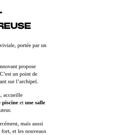
T
UREUSE
viviale, portée par un
l innovant propose
 C’est un point de
nt sur l’archipel.
 accueille
 piscine
et
une salle
uteur.
orcément, mais aussi
fort, et les nouveaux