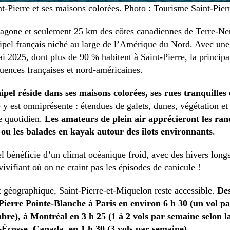
nt-Pierre et ses maisons colorées. Photo : Tourisme Saint-Pier
gone et seulement 25 km des côtes canadiennes de Terre-Neuv
ipel français niché au large de l’Amérique du Nord. Avec une
i 2025, dont plus de 90 % habitent à Saint-Pierre, la principal
fluences françaises et nord-américaines.
pel réside dans ses maisons colorées, ses rues tranquilles
e y est omniprésente : étendues de galets, dunes, végétation et
e quotidien.
Les amateurs de plein air apprécieront les rand
u les balades en kayak autour des îlots environnants
.
el bénéficie d’un climat océanique froid, avec des hivers longs
vivifiant où on ne craint pas les épisodes de canicule !
 géographique, Saint-Pierre-et-Miquelon reste accessible.
Des
Pierre Pointe-Blanche à Paris en environ 6 h 30 (un vol pa
bre), à Montréal en 3 h 25 (1 à 2 vols par semaine selon la
-Écosse, Canada, en 1 h 30 (3 vols par semaine)
.