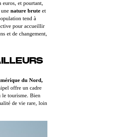
n euros, et pourtant,
, une
nature brute
et
population tend à
ctive pour accueillir
ens et de changement,
AILLEURS
n Amérique du Nord,
ipel offre un cadre
 le tourisme. Bien
lité de vie rare, loin