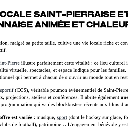
LOCALE SAINT-PIERRAISE E
NNAISE ANIMÉE ET CHALE
on, malgré sa petite taille, cultive une vie locale riche et con
tif.
int-Pierre
illustre parfaitement cette vitalité : ce lieu culture
ité virtuelle, spectacles, et espace ludique pour les familles.
tionnel qui permet à chacun de s’ouvrir au monde tout en resta
sportif
(CCS), véritable poumon événementiel de Saint-Pierre,
s, projections, ateliers et conférences. Il abrite également
une
 programmation qui va des blockbusters récents aux films d’a
offre est variée
: musique,
sport
(dont le hockey sur glace, f
 clubs de football), patrimoine… L’engagement bénévole y est 