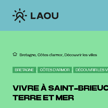
Passer
au
contenu
Bretagne
Côtes d'armor
Découvrir les villes
BRETAGNE
,
CÔTES D'ARMOR
,
DÉCOUVRIR LES V
VIVRE À SAINT-BRIEU
TERRE ET MER