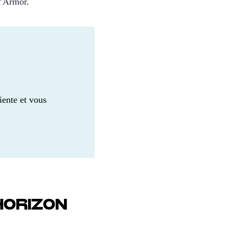
-d’Armor
.
iente et vous
’HORIZON