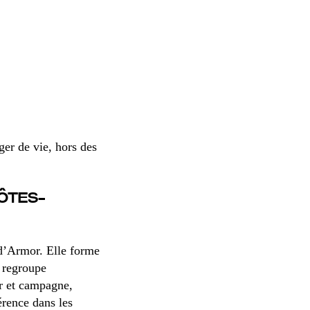
er de vie, hors des
CÔTES-
-d’Armor. Elle forme
i regroupe
er et campagne,
érence dans les