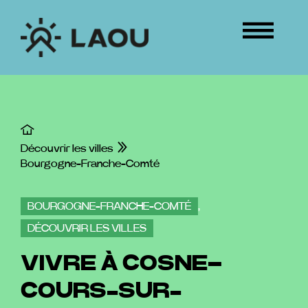
Passer
au
Tog
contenu
Nav
ÉVÉNEMENTS
CONNEXION
Découvrir les villes
Bourgogne-Franche-Comté
BOURGOGNE-FRANCHE-COMTÉ
,
DÉCOUVRIR LES VILLES
VIVRE À COSNE–
COURS-SUR-