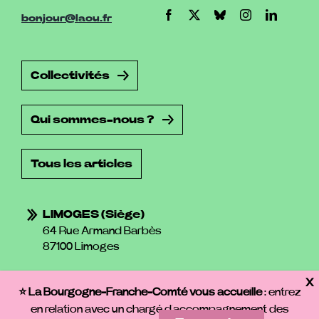
bonjour@laou.fr
Collectivités
Qui sommes-nous ?
Tous les articles
LIMOGES (siège)
64 Rue Armand Barbès
87100 Limoges
MENTIONS LÉGALES
⭐ La Bourgogne-Franche-Comté vous accueille
: entrez
POLITIQUE DE PROTECTION DES DONNÉES PERSONNELLES
en relation avec un chargé d’accompagnement des
CONDITIONS GÉNÉRALES