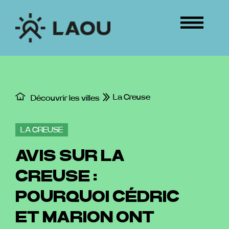
Passer
au
Tog
contenu
Nav
ÉVÉNEMENTS
CONNEXION
La Creuse
Découvrir les villes
LA CREUSE
AVIS SUR LA
CREUSE :
POURQUOI CÉDRIC
ET MARION ONT